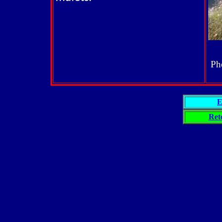
Ph
E
Ret