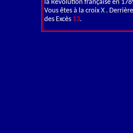
la Révolution française en 178
Vous êtes à la croix
X
. Derrièr
des Excès
13
.