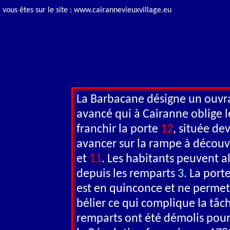
vous êtes sur le site : www.cairannevieuxvillage.eu
La Barbacane désigne un ouvrag
avancé qui à Cairanne oblige le
franchir la porte
12
, située de
avancer sur la rampe à découv
et
11
. Les habitants peuvent a
depuis les remparts
3
. La port
est en quinconce et ne permet
bélier ce qui complique la tâch
remparts ont été démolis pour 