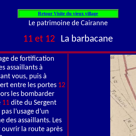
Retour Visite du vieux village
Le patrimoine de Cairanne
11 et 12
La barbacane
e de fortification
s assaillants à
vant vous, puis à
ert entre les portes
12
lors les bombarder
e
11
dite du Sergent
 pas l’usage d’un
e des assaillants. Les
ouvrir la route après