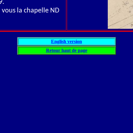
9.
e vous la chapelle ND
English version
Retour haut de page