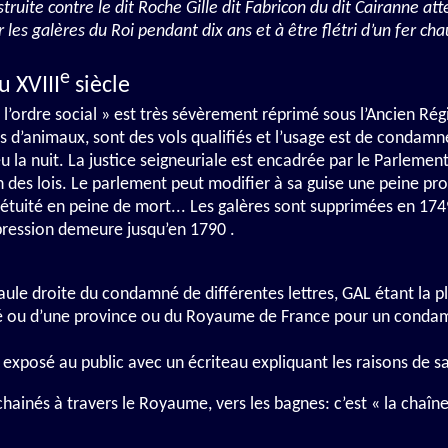
truite contre le dit Roche Gille dit Fabricon du dit Cairanne att
les galères du Roi pendant dix ans et à être flétri d’un fer ch
e
 XVIII
siècle
t l’ordre social » est très sévèrement réprimé sous l’Ancien R
ls d’animaux, sont des vols qualifiés et l’usage est de condamne
ieu la nuit. La justice seigneuriale est encadrée par le Parlement
 des lois. Le parlement peut modifier à sa guise une peine pro
tuité en peine de mort... Les galères sont supprimées en 1749
xpression demeure jusqu’en 1790 .
épaule droite du condamné de différentes lettres, GAL étant la p
cité ou d’une province ou du Royaume de France pour un condam
t exposé au public avec un écriteau expliquant les raisons de
inés à travers le Royaume, vers les bagnes: c’est « la chaîne