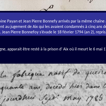
oine Payan et Jean Pierre Bonnefy arrivés par la même chaîne 
nt au jugement de Aix qui les avaient condamnés à cinq ans de
Jean Pierre Bonnefoy s’évade le 18 février 1794 (an 2), repris,
, apparait être resté à la prison d’ Aix où il meurt le 6 mai 17