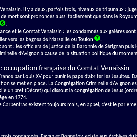
enaissin. Il y a deux, parfois trois, niveaux de tribunaux : jug
ne de mort sont prononcés aussi facilement que dans le Royau
.
rance et le Comtat Venaissin : les condamnés aux galères sont 
ller vers les bagnes de Marseille ou Toulon
.
ux sont : les officiers de justice de la Baronnie de Sérignan puis
iminelle d’Avignon à cause de la situation politique du momen
 : occupation française du Comtat Venaissin
nce par Louis XV pour punir le pape d’abriter les Jésuites. Da
ation se met en place. La Congrégation Criminelle d’Avignon e
e un bref (Décret) qui dissout la congrégation de Jésus (ordre 
iège en 1774.
de Carpentras existent toujours mais, en appel, c’est le parleme
s trois condamnés, Payan et Bonnefoy, existe aux Archives du 