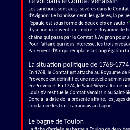
Le vol dans le Comtat Venaissin
Les sanctions sont aussi sévères dans le Comtat V
d’Avignon. Le bannissement, les galères, la pei
l’épaule est sous forme de deux clefs en sautoir
Il y a une « convention » entre le Royaume de F
chaîne qui passe par le Comtat à Avignon pour a
Pour l’affaire qui nous intéresse, les trois nivea
Parlement d’Aix qui remplace la Congrégation Cr
La situation politique de 1768-1774
En 1768, le Comtat est attaché au Royaume de Fra
Provence est définitif et une nouvelle administr
en-Provence. En 1774, le Saint-Siège à Rome publi
Louis XV restitue le Comtat Venaissin au Saint-S
Donc à la date de la présente affaire, les juges 
condamne les trois cairannais au bagne.
Le bagne de Toulon
La fiche d’arrivée au bagne à Toulon de deux de