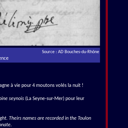
Source : AD Bouches-du-Rhône
vence
agne à vie pour 4 moutons volés la nuit !
oine seynois
(La Seyne-sur-Mer) pour leur
ight. Theirs names are recorded in the Toulon
onate.