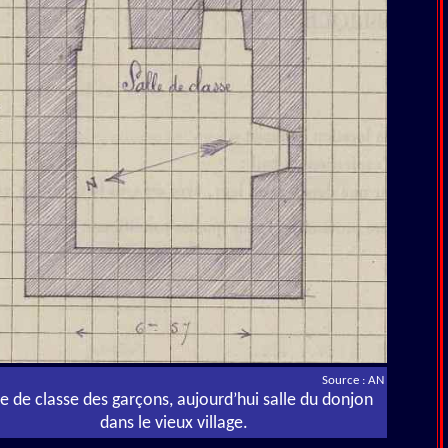
Source : AN
le de classe des garçons, aujourd’hui salle du donjon
dans le vieux village.