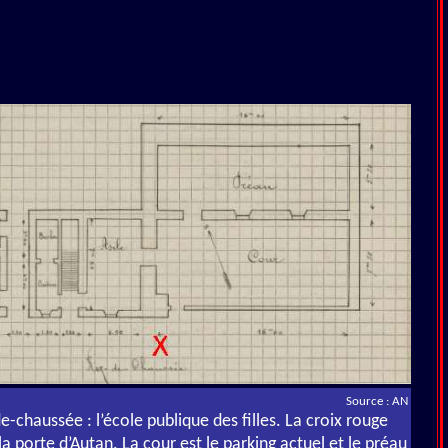
Source : AN
e-chaussée : l’école publique des filles. La croix rouge
la porte d’Autan. La cour est le parking actuel et le préau