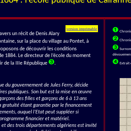
1884 : l’école publique de Cairann
version imprimable
Chroniq
vers un récit de Denis Alary
Chroniq
ntaine, sur la place du village au Pontet, à
roposons de découvrir les conditions
Surnom 
dévouement 
 de 1884. Le directeur de l’école du moment
r de la IIIe République
.
Extrait
ique du gouvernement de Jules Ferry, décide
ires publiques. Son but est la mise en œuvre
 garçons des filles et garçons de 6 à 13 ans
La gratuité étant garantie par le financement
ments, auquel l’Etat peut suppléer si
n programme financier et matériel.
 et des trois départements algériens est invité