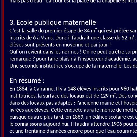
mais pas d’eau ! La cour est la place de la chapelle St Ro
3. Ecole publique maternelle
C’est la salle du premier étage de 34 m² qui est prêtée san
inscrits de 6 à 9 ans. Donc il faudrait une classe de 52 m²
élèves sont présents en moyenne et par jour !
Ouf on revient dans les normes ! On ne peut qu’être surp
remarque ? pour faire plaisir à l’inspecteur d’académie, a
Une seconde institutrice s’occupe de la maternelle. Les de
En résumé :
En 1884, à Cairanne, Il y a 148 élèves inscrits pour 960 ha
institutrices, la surface des locaux est de 129 m², Des cond
dans des locaux pas adaptés : l’ancienne mairie et l’hospi
livrées aux élèves. Cette enquête aura le mérite de mettr
puisque quatre plus tard, en 1889, un édifice scolaire est 
le connaissons aujourd’hui. Il faudra attendre 1906 pour 
et une trentaine d’années encore pour que l’eau courante 