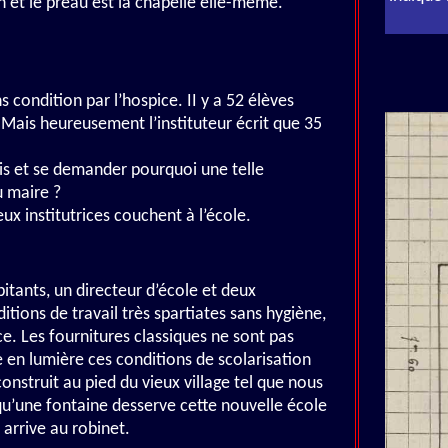
ch et le préau est la chapelle elle-même.
s condition par l’hospice. II y a 52 élèves
. Mais heureusement l’instituteur écrit que 35
ris et se demander pourquoi une telle
u maire ?
ux institutrices couchent à l’école.
bitants, un directeur d’école et deux
itions de travail très spartiates sans hygiène,
ce. Les fournitures classiques ne sont pas
e en lumière ces conditions de scolarisation
construit au pied du vieux village tel que nous
qu’une fontaine desserve cette nouvelle école
arrive au robinet.