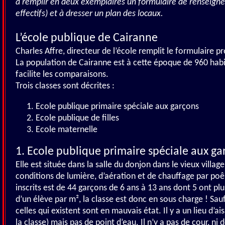
à remplir en deux exemplaires un formulaire de renseigne
effectifs) et à dresser un plan des locaux.
L’école publique de Cairanne
Charles Affre, directeur de l’école remplit le formulaire pr
La population de Cairanne est à cette époque de 960 habita
facilite les comparaisons.
Trois classes sont décrites :
Ecole publique primaire spéciale aux garçons
Ecole publique de filles
Ecole maternelle
1. Ecole publique primaire spéciale aux ga
Elle est située dans la salle du donjon dans le vieux villag
conditions de lumière, d’aération et de chauffage par poê
inscrits est de 44 garçons de 6 ans à 13 ans dont 5 ont p
d’un élève par m², la classe est donc en sous charge ! Sauf
celles qui existent sont en mauvais état. Il y a un lieu d’a
la classe) mais pas de point d’eau. Il n’y a pas de cour, ni d