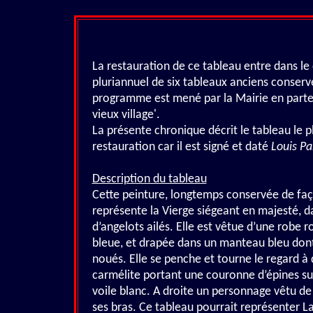
La restauration de ce tableau entre dans l
pluriannuel de six tableaux anciens conservé
programme est mené par la Mairie en parten
vieux village'.
La présente chronique décrit le tableau l
restauration car il est signé et daté
Louis Pa
Description du tableau
Cette peinture, longtemps conservée de façon
représente la Vierge siégeant en majesté, d
d’angelots ailés. Elle est vêtue d’une robe r
bleue, et drapée dans un manteau bleu don
noués. Elle se penche et tourne le regard à
carmélite portant une couronne d’épines sur 
voile blanc. A droite un personnage vêtu de
ses bras. Ce tableau pourrait représenter La