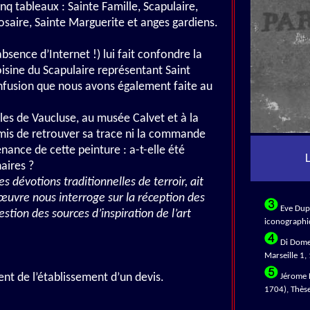
inq tableaux : Sainte Famille, Scapulaire,
osaire, Sainte Marguerite et anges gardiens.
bsence d’Internet !) lui fait confondre la
oisine du Scapulaire représentant Saint
confusion que nous avons également faite au
es de Vaucluse, au musée Calvet et à la
mis de retrouver sa trace ni la commande
nance de cette peinture : a-t-elle été
L
naires ?
s dévotions traditionnelles de terroir, ait
e œuvre nous interroge sur la réception des
Eve Dupe
estion des sources d’inspiration de l’art
iconographi
Di Domen
Marseille 1,
nt de l’établissement d’un devis.
Jérome D
1704), Thèse