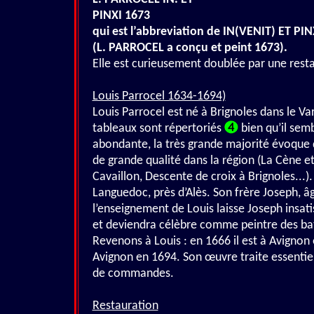
PINXI 1673
qui est l’abbreviation de IN(VENIT) ET PIN
(L. PARROCEL a conçu et peint 1673).
Elle est curieusement doublée par une resta
Louis Parrocel 1634-1694)
Louis Parrocel est né à Brignoles dans le Va
tableaux sont répertoriés
bien qu’il semb
abondante, la très grande majorité évoque d
de grande qualité dans la région (La Cène e
Cavaillon, Descente de croix à Brignoles...).
Languedoc, près d’Alès. Son frère Joseph, âg
l’enseignement de Louis laisse Joseph insati
et deviendra célèbre comme peintre des bata
Revenons à Louis : en 1666 il est à Avignon 
Avignon en 1694. Son œuvre traite essentiell
de commandes.
Restauration