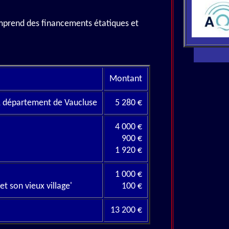
mprend des financements étatiques et
Montant
 département de Vaucluse
5 280 €
4 000 €
900 €
1 920 €
1 000 €
et son vieux village'
100 €
13 200 €