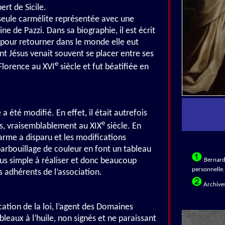
rt de Sicile.
 seule carmélite représentée avec une
 de Pazzi. Dans sa biographie, il est écrit
 pour retourner dans le monde elle eut
ant Jésus venait souvent se placer entre ses
e
Florence au XVI
siècle et fut béatifiée en
a été modifié. En effet, il était autrefois
e
és, vraisemblablement au XIX
siècle. En
arme a disparu et les modifications
barbouillage de couleur en font un tableau
us simple à réaliser et donc beaucoup
Bernard
personnelle.
s adhérents de l’association.
Archives
cation de la loi, l’agent des Domaines
leaux à l’huile, non signés et ne paraissant