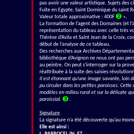
pas avoir une valeur artistique. Sujets des c
Fuite en Egypte, Saint Dominique du saint R
Valeur totale approximative : 400F
».
La formation de l’agent des Domaines (et l’a
représentation du tableau avec celle très v
Thérèse d’Avila et Saint Jean de la Croix, 
début de l’analyse de ce tableau.
Des recherches aux Archives Départemental
bibliothèque d’Avignon ne nous ont pas per
au peintre. On peut s’interroger sur la prove
réattribuée à la suite des saisies révolution
Il est étonnant qu’une image savante, loin de
pu circuler dans les petites paroisses. Cett
modèles en milieu rural et sur la délicate qu
paroissial.
.
Signature
La signature n’a été découverte qu’au mome
Elle est ainsi :
L. PARROCEL IN. ET