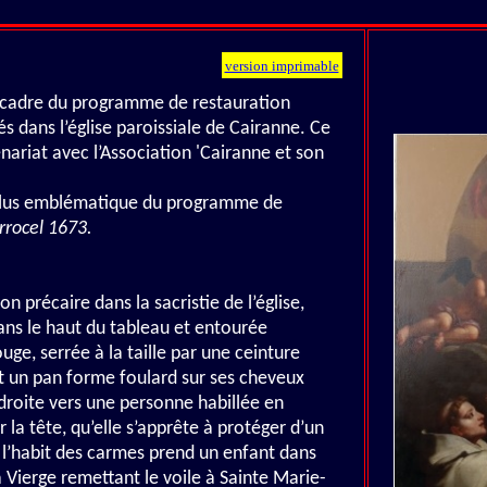
version imprimable
e cadre du programme de restauration
s dans l’église paroissiale de Cairanne. Ce
ariat avec l’Association 'Cairanne et son
e plus emblématique du programme de
rrocel 1673.
 précaire dans la sacristie de l’église,
ans le haut du tableau et entourée
ouge, serrée à la taille par une ceinture
t un pan forme foulard sur ses cheveux
 droite vers une personne habillée en
la tête, qu’elle s’apprête à protéger d’un
 l’habit des carmes prend un enfant dans
 Vierge remettant le voile à Sainte Marie-