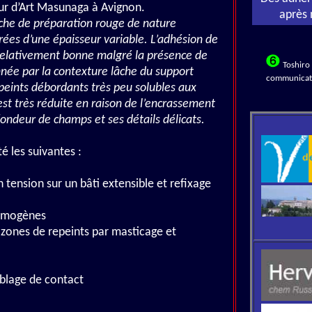
eur d’Art Masunaga à Avignon.
après 
che de préparation rouge de nature
rées d’une épaisseur variable. L’adhésion de
t relativement bonne malgré la présence de
Toshiro
nnée par la contexture lâche du support
communicati
epeints débordants très peu solubles aux
 est très réduite en raison de l’encrassement
fondeur de champs et ses détails délicats.
é les suivantes :
 tension sur un bâti extensible et refixage
ilmogènes
 zones de repeints par masticage et
ublage de contact