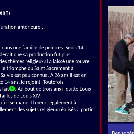
XI(T)
uration antérieure...
r dans une famille de peintres. Seuls 14
lerait que sa production fut plus
es thèmes religieux.Il a laissé une œuvre
t le triomphe du Saint Sacrement à
 Sa vie est peu connue. A 26 ans il est en
é 14 ans, le rejoint. Toutefois
sfait
. Au bout de trois ans il quitte Louis
illes de Louis XIV.
où il se marie. Il meurt également à
ement des sujets religieux réalisés à partir
Des adhére